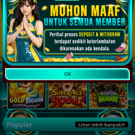
OK
Populer
Lihat lebih banyak