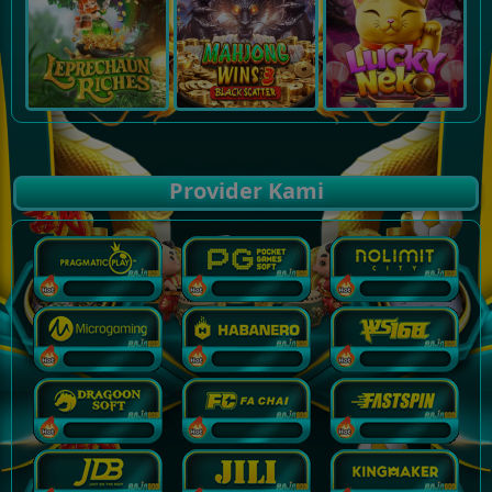
Provider Kami