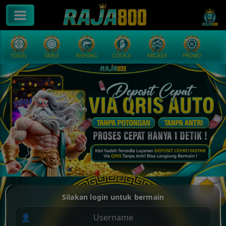
TOGEL
TABLE
FISHING
COCK F.
ARCADE
PROMO
ME
Silakan login untuk bermain
👤