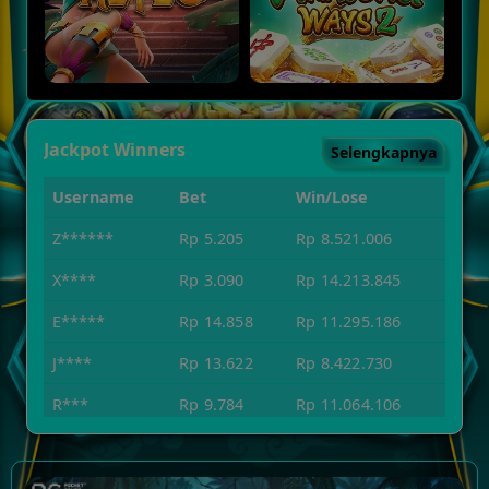
Jackpot Winners
Selengkapnya
Username
Bet
Win/Lose
Z******
Rp 5.205
Rp 8.703.080
E*****
Rp 14.858
Rp 11.295.186
J****
Rp 13.622
Rp 8.422.730
R***
Rp 9.784
Rp 11.064.106
I***
Rp 5.633
Rp 5.316.196
O******
Rp 6.162
Rp 5.388.173