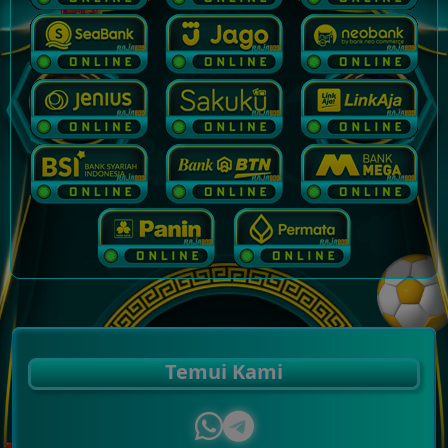
Temui Kami