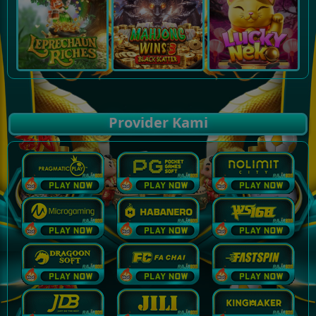
Provider Kami