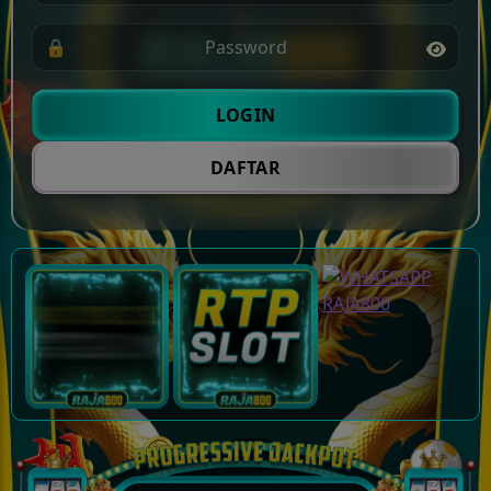
🔒
LOGIN
DAFTAR