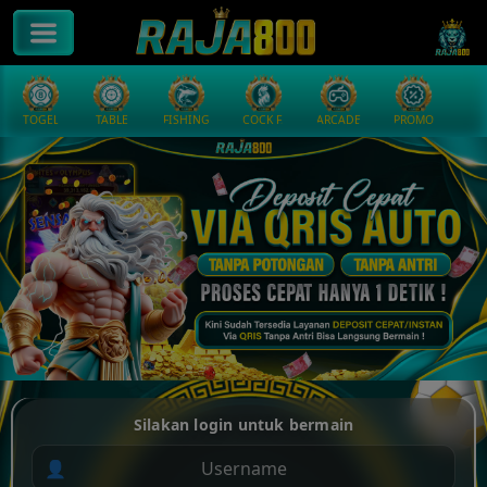
TOGEL
TABLE
FISHING
COCK F.
ARCADE
PROMO
ME
Silakan login untuk bermain
👤