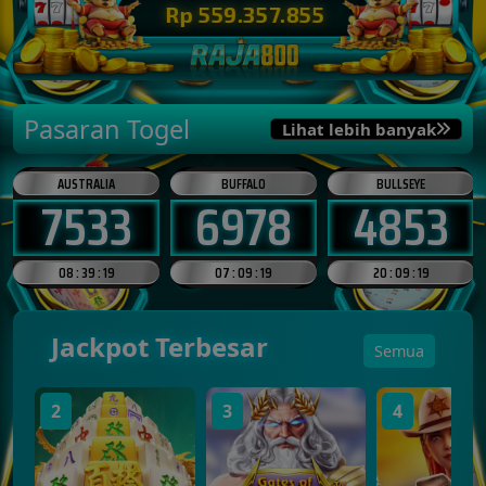
Rp 559.373.873
Pasaran Togel
Lihat lebih banyak
AUSTRALIA
BUFFALO
BULLSEYE
7533
6978
4853
08 : 39 : 18
07 : 09 : 18
20 : 09 : 18
Jackpot Terbesar
Semua
2
3
4