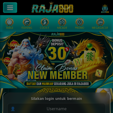
TABLE
FISHING
COCK F.
ARCADE
PROMO
MEGAGACOR
Silakan login untuk bermain
👤