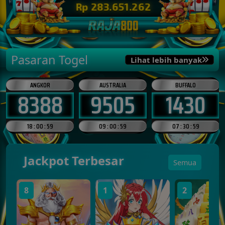
Rp 283.662.035
Pasaran Togel
Lihat lebih banyak
ANGKOR
AUSTRALIA
BUFFALO
8388
9505
1430
18 : 00 : 57
09 : 00 : 57
07 : 30 : 57
Jackpot Terbesar
Semua
8
1
2