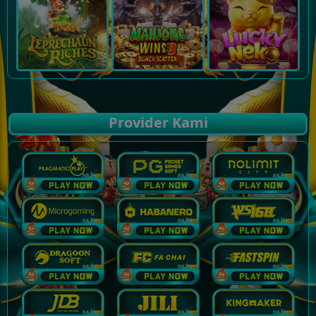
Provider Kami