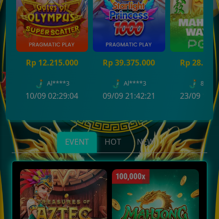
0
Rp 12.215.000
Rp 39.375.000
Rp 28.896
Al****3
Al****3
81***
6
10/09 02:29:04
09/09 21:42:21
23/09 10:0
EVENT
HOT
NEW