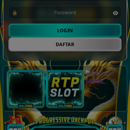
🔒
LOGIN
DAFTAR