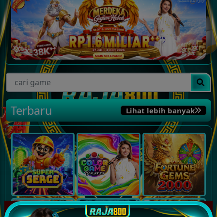
Terbaru
Lihat lebih banyak