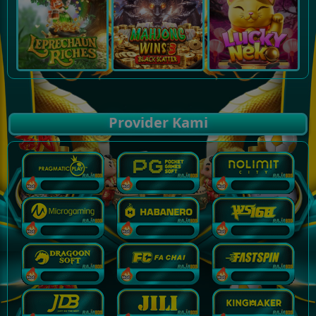
Provider Kami