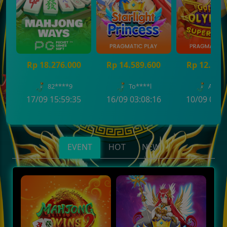
0
Rp 18.276.000
Rp 14.589.600
Rp 12.215
82****9
To****l
Al***
2
17/09 15:59:35
16/09 03:08:16
10/09 02:2
EVENT
HOT
NEW