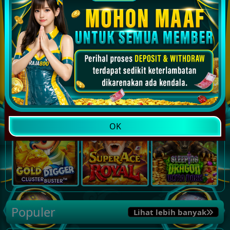
OK
Populer
Lihat lebih banyak